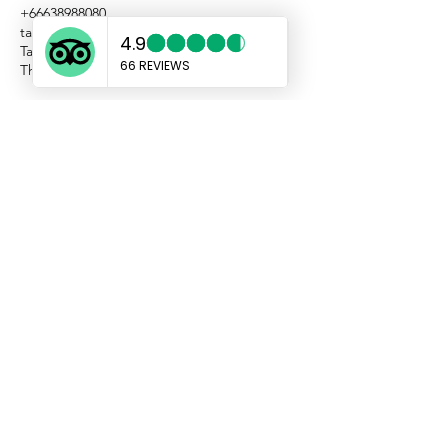
+66638988080
taxikohchangasia@gmail.com
Taxi Koh Chang Asia, Koh Chang, Trat,
Thailand
แท็กซี่เกาะช้างเอเชีย
taxikohchangasia@gmail.com
sales@taxikochang.com