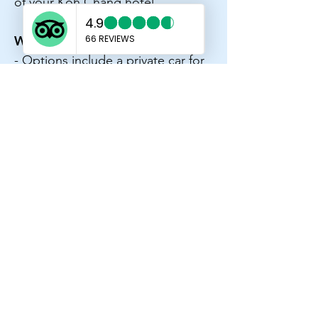
of your Koh Chang hotel.
Which vehicles are available?
- Options include a private car for
up to 3 passengers, Toyota Innova,
Toyota Vellfire or Alphard VIP
vehicle, and a private minibus for
up to 10 passengers. Larger-group
transport may be arranged on
request.
Can you provide an infant seat?
- Yes. Infant seats are available.
Request the required seat when
booking so availability can be
confirmed.