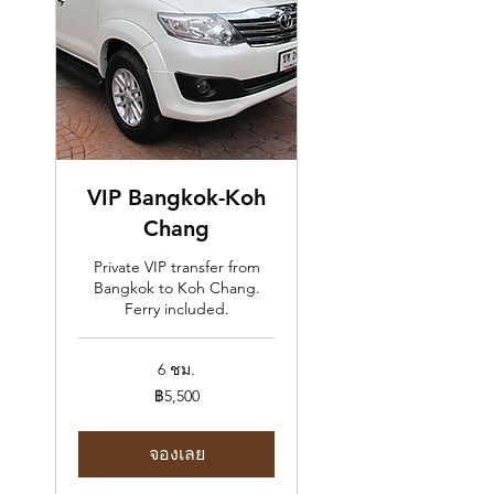
VIP Bangkok-Koh
Chang
Private VIP transfer from
Bangkok to Koh Chang.
Ferry included.
6 ชม.
5,500
฿5,500
บาท
ไทย
จองเลย