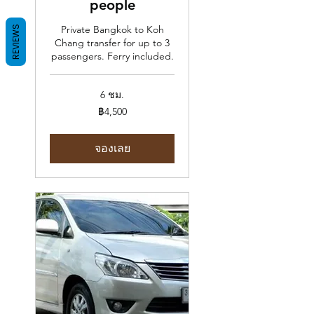
people
Private Bangkok to Koh
REVIEWS
Chang transfer for up to 3
passengers. Ferry included.
6 ชม.
4,500
฿4,500
บาท
ไทย
จองเลย