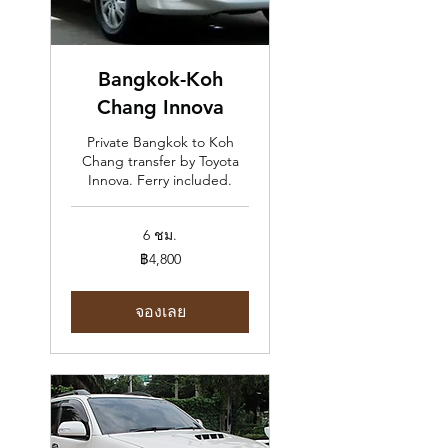
Bangkok-Koh
Chang Innova
Private Bangkok to Koh
Chang transfer by Toyota
Innova. Ferry included.
6 ชม.
4,800
฿4,800
บาท
ไทย
จองเลย