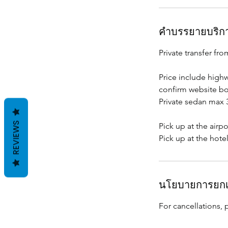
คำบรรยายบริก
Private transfer f
Price include highw
confirm website boo
Private sedan max 
REVIEWS
Pick up at the airp
นโยบายการยกเ
For cancellations, 