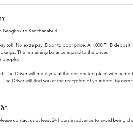
าร
rom Bangkok to Kanchanaburi.
ay toll. No extra pay. Door to door price. A 1,000 THB deposit i
kings. The remaining balance is paid to the driver.
3 people.
ort. The Driver will meet you at the designated place with name-t
ลิก
please contact us at least 24 hours in advance to avoid being ch