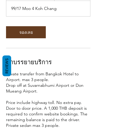
ม
99/17 Moo 4 Koh Chang
3
0
น
า
จองเลย
ที
REVIEWS
คำบรรยายบริการ
Private transfer from Bangkok Hotel to
Airport. max 3 people.
Drop off at Suvarnabhumi Airport or Don
Mueang Airport.
Price include highway toll. No extra pay.
Door to door price. A 1,000 THB deposit is
required to confirm website bookings. The
remaining balance is paid to the driver.
Private sedan max 3 people.