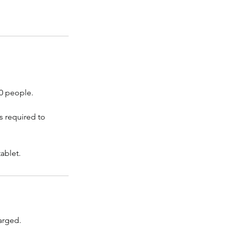
0 people.
s required to
ablet.
arged.