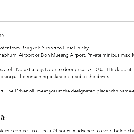
าร
nsfer from Bangkok Airport to Hotel in city.
nabhumi Airport or Don Mueang Airport. Private minibus max 1
ay toll. No extra pay. Door to door price. A 1,500 THB deposit i
kings. The remaining balance is paid to the driver.
ort. The Driver will meet you at the designated place with name-t
ลิก
please contact us at least 24 hours in advance to avoid being ch