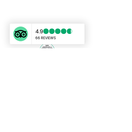
แท็กซี่เกาะช้างเอเชีย
taxikohchangasia@gmail.com
sales@taxikochang.com
99/17 หมู่ 4 ตำบลเกาะช้าง อำเภอเกาะ
ช้าง จังหวัดตราด 23170