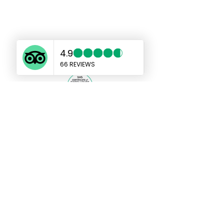
แท็กซี่เกาะช้างเอเชีย
taxikohchangasia@gmail.com
sales@taxikochang.com
99/17 หมู่ 4 ตำบลเกาะช้าง อำเภอเกาะ
ช้าง จังหวัดตราด 23170