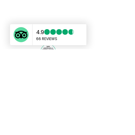
แท็กซี่เกาะช้างเอเชีย
taxikohchangasia@gmail.com
sales@taxikochang.com
99/17 หมู่ 4 ตำบลเกาะช้าง อำเภอเกาะ
ช้าง จังหวัดตราด 23170