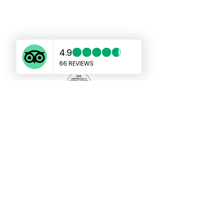
แท็กซี่เกาะช้างเอเชีย
taxikohchangasia@gmail.com
sales@taxikochang.com
99/17 หมู่ 4 ตำบลเกาะช้าง อำเภอเกาะ
ช้าง จังหวัดตราด 23170